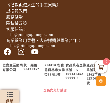
《拯救毀滅人生的手工果醬》
退換貨政策
服務條款
隱私權政策
客服信箱：
hi@piinngopiinngo.com
商業營業用果醬、大宗採購與異業合作：
biz@piinngopiinngo.com
0
丞嘉立業國際
統一編號｜
510010 彰化
食品業者登錄
產品責任險保
90431352
有限公司
縣員林市大勇
字號｜N-
單號碼｜
190431352-
街33號1樓
1502字第
00000-8
12PD01428
號
班長女兒好聽話
選單