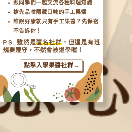
跟同學們一起交流各種料理知識
搶先品嚐隱藏口味的手工果醬
誰說好康就只有手工果醬？先保密
不告訴你！
P.S. 雖然是
匿名社群
，但還是有班
規要遵守，不然會被退學喔！
點擊入學果醬社群→