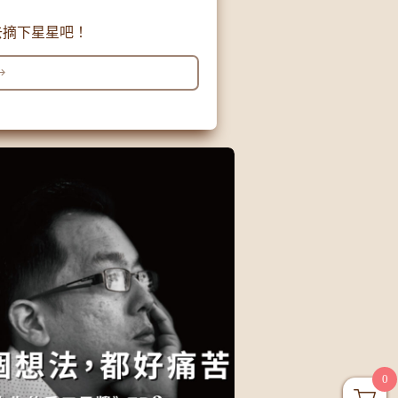
們去摘下星星吧！
0