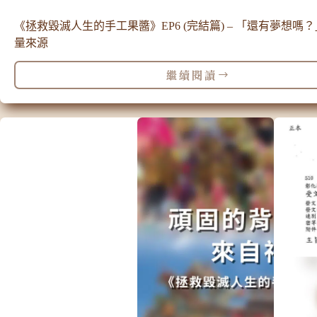
《拯救毀滅人生的手工果醬》EP6 (完結篇) – 「還有夢想嗎
量來源
繼續閱讀