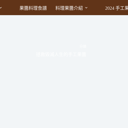
果醬料理食譜
料理果醬介紹
2024 手
分類
拯救毀滅人生的手工果醬