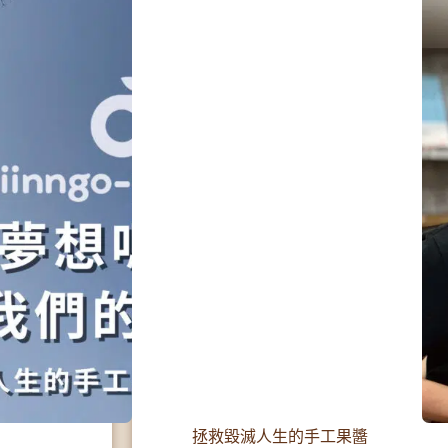
拯救毀滅人生的手工果醬