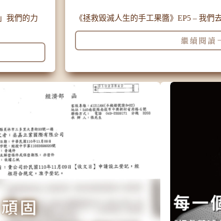
？」我們的力
《拯救毀滅人生的手工果醬》EP5 – 我
繼續閱讀