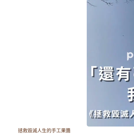
拯救毀滅人生的手工果醬