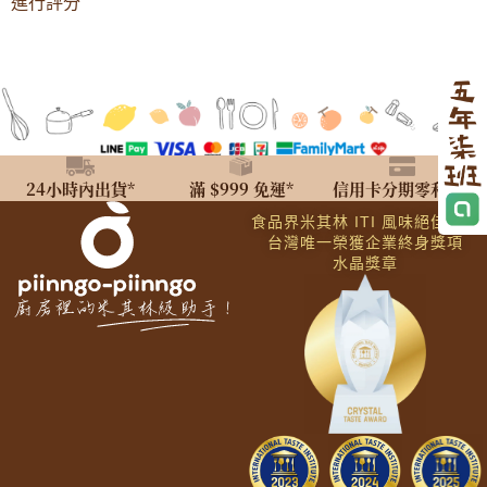
進行評分
24小時內出貨*
滿 $999 免運*
信用卡分期零利率*
食品界米其林 ITI 風味絕佳獎章
台灣唯一榮獲企業終身獎項
水晶獎章