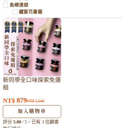
島嶼漫遊
鐵窗花書籤
新同學全口味探索免運
組
879
NT$
NT$
1,040
加入購物車
評分
5.00
/ 5，已有
3
位顧客