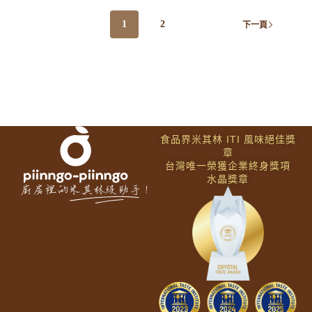
1
2
下一頁
食品界米其林 ITI 風味絕佳獎
章
台灣唯一榮獲企業終身獎項
水晶獎章